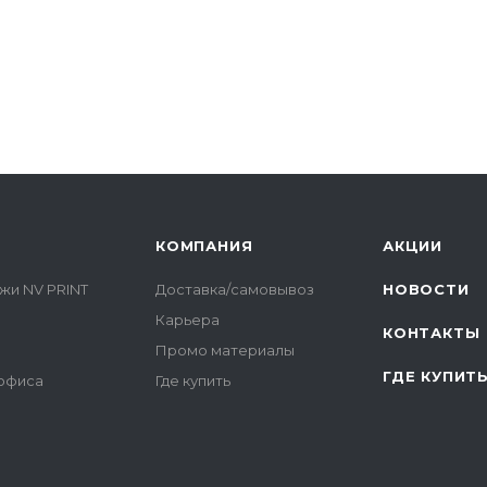
КОМПАНИЯ
АКЦИИ
жи NV PRINT
Доставка/самовывоз
НОВОСТИ
Карьера
КОНТАКТЫ
Промо материалы
ГДЕ КУПИТ
 офиса
Где купить