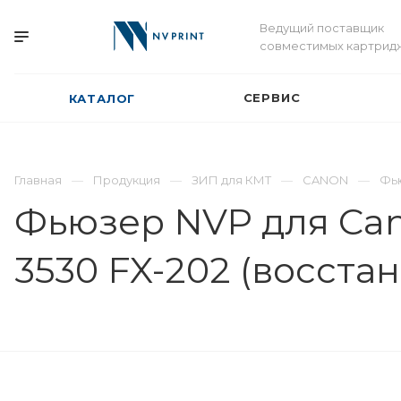
Ведущий поставщик
совместимых картрид
СЕРВИС
КАТАЛОГ
Главная
Продукция
ЗИП для КМТ
CANON
Фь
Фьюзер NVP для Cano
3530 FX-202 (восста