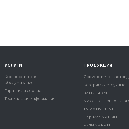
УСЛУГИ
ПРОДУКЦИЯ
Корпоративное
Совместимые картрид
обслуживание
Картриджи струйные
Гарантия и сервис
ЗИП для КМТ
Техническая информация
NV OFFICE Товары для
Тонер NV PRINT
Чернила NV PRINT
Чипы NV PRINT