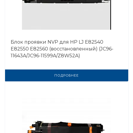
Блок проявки NVP для HP LJ E82540
E82550 E82560 (восстановленный) (JC96-
11643A/JC96-11599A/Z8W52A)
ПОДРОБНЕЕ