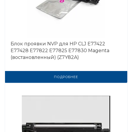
Блок проявки NVP для HP CLJ E77422
E77428 E77822 E77825 E77830 Magenta
(востановленный) (Z7Y82A)
ПОДРОБНЕЕ