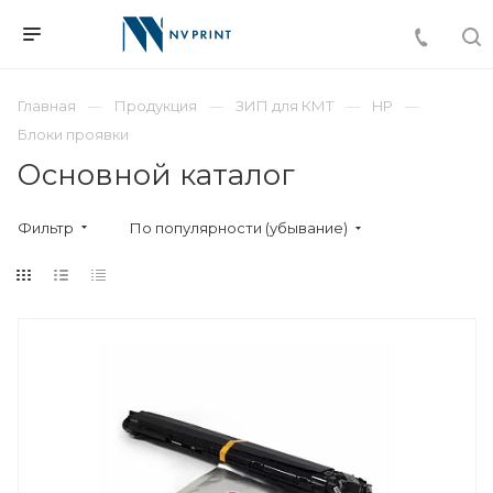
Главная
Продукция
ЗИП для КМТ
HP
Блоки проявки
Основной каталог
Фильтр
По популярности (убывание)