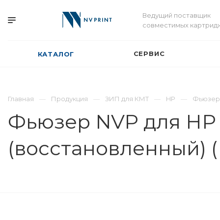
Ведущий поставщик
совместимых картрид
СЕРВИС
КАТАЛОГ
Главная
Продукция
ЗИП для КМТ
HP
Фьюзе
Фьюзер NVP для HP L
(восстановленный) (