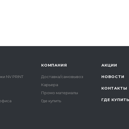
КОМПАНИЯ
АКЦИИ
жи NV PRINT
Доставка/самовывоз
НОВОСТИ
Карьера
КОНТАКТЫ
Промо материалы
ГДЕ КУПИТ
 офиса
Где купить