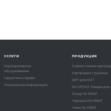
УСЛУГИ
ПРОДУКЦИЯ
Корпоративное
Совместимые картрид
обслуживание
Картриджи струйные
Гарантия и сервис
ЗИП для КМТ
Техническая информация
NV OFFICE Товары для
Тонер NV PRINT
Чернила NV PRINT
Чипы NV PRINT