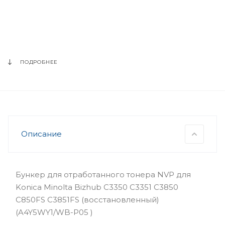
ПОДРОБНЕЕ
Описание
Бункер для отработанного тонера NVP для
Konica Minolta Bizhub C3350 C3351 C3850
С850FS С3851FS (восстановленный)
(A4Y5WY1/WB-P05 )