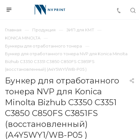
Главная
Продукция
ЗИП для КМТ
KONICA MINOLTA
Бункеры для отработанного тонера
Бункер для отработанного тонера NVP для Konica Minolta
Bizhub C3350 C3351 C3850 С850FS С3851FS
(восстановленный) (A4Y5WY1/WB-P05 )
Бункер для отработанного
тонера NVP для Konica
Minolta Bizhub C3350 C3351
C3850 С850FS С3851FS
(восстановленный)
(A4Y5WY1/WB-P05 )