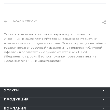
НАЗАД К СПИСКУ
Технические характеристики товара могут отличаться от
указанных на сайте, уточняйте технические характеристики
товара на момент покупки и оплаты. Вся информация на сайте о
товарах носит справочный характер и не является публичной
офертой в соответствии с пунктом 2 статьи 437 ГК РФ.
Убедительно просим Вас при покупке проверять наличие
желаемых функций и характеристик.
УСЛУГИ
ПРОДУКЦИЯ
КОМПАНИЯ