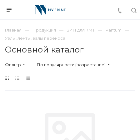
Главная
Продукция
ЗИП для КМТ
Pantum
Узлы, ленты, валы переноса
Основной каталог
Фильтр
По популярности (возрастание)