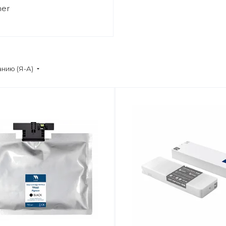
her
нию (Я-А)