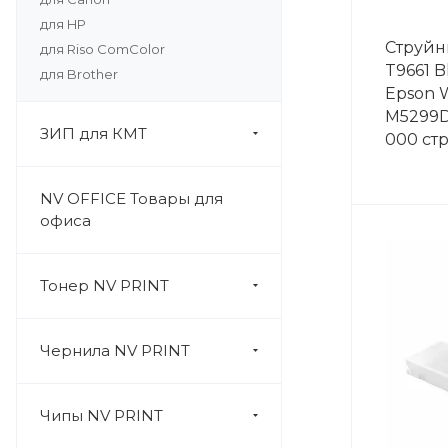
для HP
Струйн
для Riso ComColor
T9661 B
для Brother
Epson 
M5299D
ЗИП для КМТ
000 ст
NV OFFICE Товары для
офиса
Тонер NV PRINT
Чернила NV PRINT
Чипы NV PRINT