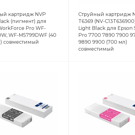
ый картридж NVP
Струйный картридж 
lack (пигмент) для
T6369 (NV-C13T636900)
WorkForce Pro WF-
Light Black для Epson 
W, WF-M5799DWF (40
Pro 7700 7890 7900 9
р) совместимый
9890 9900 (700 мл)
совместимый