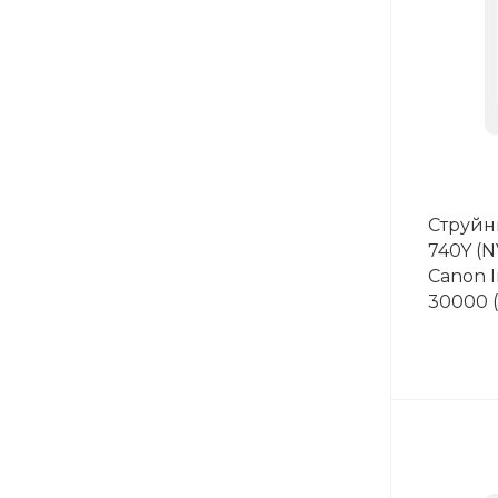
Струйн
740Y (N
Canon I
30000 