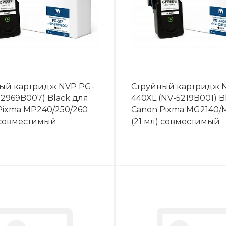
ый картридж NVP PG-
Струйный картридж 
-2969B007) Black для
440XL (NV-5219B001) B
Pixma MP240/250/260
Canon Pixma MG2140/
) совместимый
(21 мл) совместимый