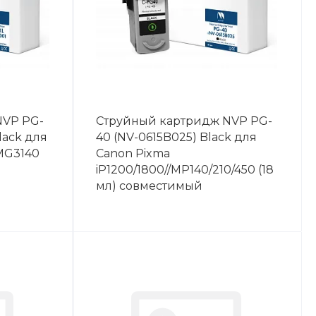
NVP PG-
Струйный картридж NVP PG-
lack для
40 (NV-0615B025) Black для
MG3140
Canon Pixma
iP1200/1800//MP140/210/450 (18
мл) совместимый