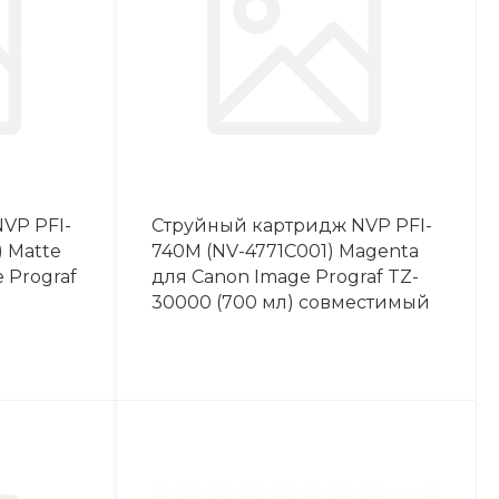
VP PFI-
Струйный картридж NVP PFI-
 Matte
740M (NV-4771C001) Magenta
 Prograf
для Canon Image Prograf TZ-
30000 (700 мл) совместимый