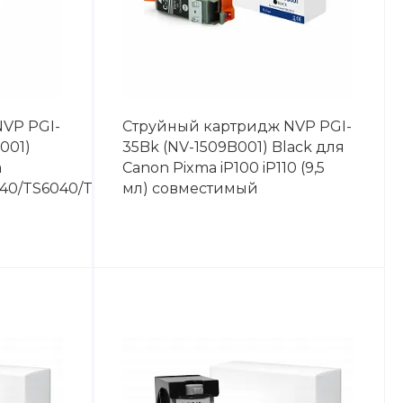
VP PGI-
Струйный картридж NVP PGI-
001)
35Bk (NV-1509B001) Black для
a
Canon Pixma iP100 iP110 (9,5
40/TS6040/TS8040
мл) совместимый