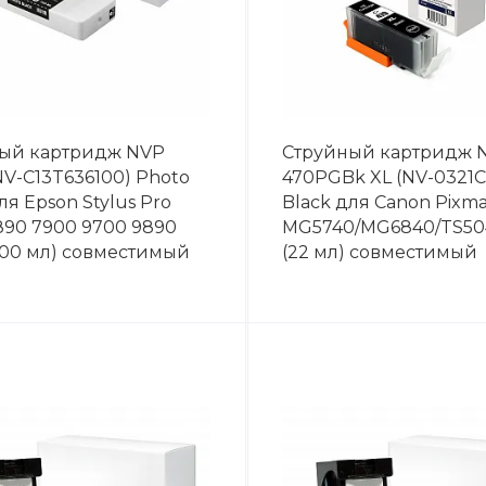
ый картридж NVP
Струйный картридж N
NV-C13T636100) Photo
470PGBk XL (NV-0321C
ля Epson Stylus Pro
Black для Canon Pixm
890 7900 9700 9890
MG5740/MG6840/TS50
700 мл) совместимый
(22 мл) совместимый