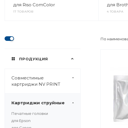
для Riso ComColor
для Brot
17 ТОВАРОВ
4 ТОВАРА
По наименова
ПРОДУКЦИЯ
Совместимые
картриджи NV PRINT
Картриджи струйные
Печатные головки
для Epson
для Canon