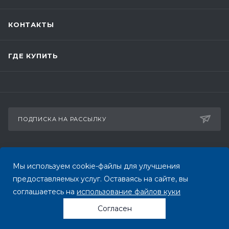
КОНТАКТЫ
ГДЕ КУПИТЬ
ПОДПИСКА НА РАССЫЛКУ
+7 (495) 545-05-01
ЗАКАЗАТЬ ЗВОНОК
Мы используем cookie-файлы для улучшения
предоставляемых услуг. Оставаясь на сайте, вы
info@nvprint.ru
соглашаетесь на
использование файлов куки
109029, г. Москва, ул. Скотопрогонная, д. 27/26,
Согласен
стр.1