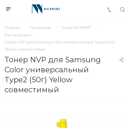
Главная
Продукция
Тонер NV PRINT
Samsung цвет
Тонер NVP для Samsung Color универсальный Type2 (50г)
Yellow совместимый
Тонер NVP для Samsung
Color универсальный
Type2 (50г) Yellow
совместимый