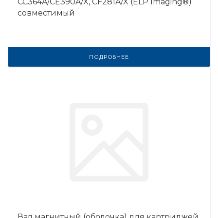
CC364A/CE390A/X, CF281A/X (ELP Imaging®)
совместимый
ПОДРОБНЕЕ
Вал магнитный (оболочка) для картриджей