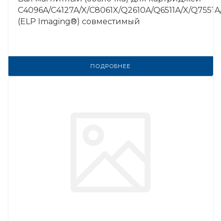
C4096A/C4127A/X/C8061X/Q2610A/Q6511A/X/Q7551A
(ELP Imaging®) совместимый
ПОДРОБНЕЕ