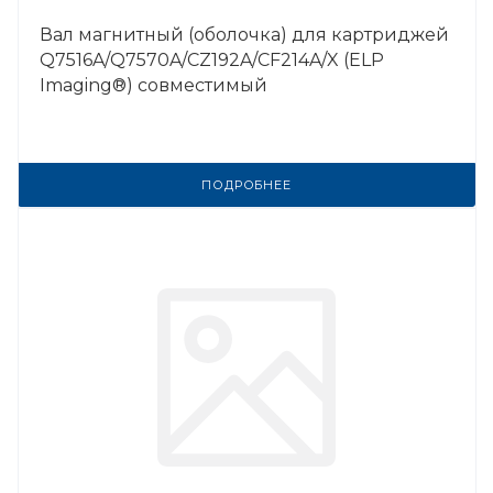
Вал магнитный (оболочка) для картриджей
Q7516A/Q7570A/CZ192A/CF214A/X (ELP
Imaging®) совместимый
ПОДРОБНЕЕ