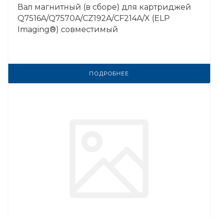
Вал магнитный (в сборе) для картриджей
Q7516A/Q7570A/CZ192A/CF214A/X (ELP
Imaging®) совместимый
ПОДРОБНЕЕ