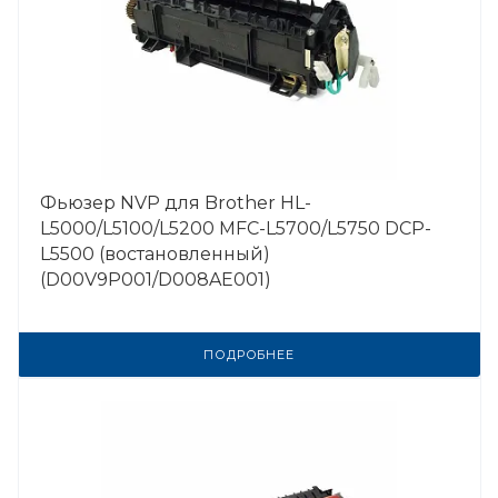
Фьюзер NVP для Brother HL-
L5000/L5100/L5200 MFC-L5700/L5750 DCP-
L5500 (востановленный)
(D00V9P001/D008AE001)
ПОДРОБНЕЕ