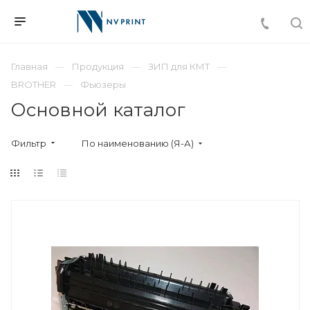
Главная
Продукция
ЗИП для КМТ
BROTHER
Фьюзеры
Основной каталог
Фильтр
По наименованию (Я-А)