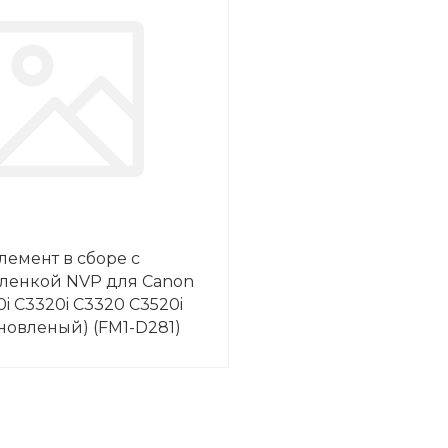
лемент в сборе с
ленкой NVP для Canon
0i C3320i C3320 C3520i
ановленый) (FM1-D281)