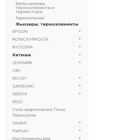
Валы нагрева,
термоэлементы и
термисторы
Термопленки
Фьюзеры: термоэлементы
EPSON
KONICA MINOLTA
KYOCERA
Катюша
LEXMARK
OKI
RICOH
SAMSUNG
XEROX
RISO
Узлы закрепления, Печи,
Термоузлы
Sindoh
Pantum
Инструменты для