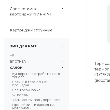
Совместимые
картриджи NV PRINT
Картриджи струйные
ЗИП для КМТ
HP
BROTHER
Термоэ
CANON
термоп
Бункеры для отработанного
iR C352
тонера
(восст
Ролики и тормозные
площадки
Валы резиновые
Фьюзеры
Узлы, ленты, валы переноса
Прочий ЗИП и расходные
материалы