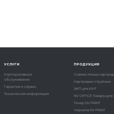
УСЛУГИ
ПРОДУКЦИЯ
Корпоративное
Совместимые картрид
обслуживание
Картриджи струйные
Гарантия и сервис
ЗИП для КМТ
Техническая информация
NV OFFICE Товары для
Тонер NV PRINT
Чернила NV PRINT