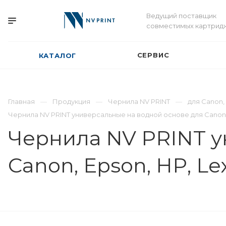
Ведущий поставщик
совместимых картрид
СЕРВИС
КАТАЛОГ
Главная
Продукция
Чернила NV PRINT
для Сanon,
Чернила NV PRINT универсальные на водной основе для Сanon,
Чернила NV PRINT у
Сanon, Epson, НР, L