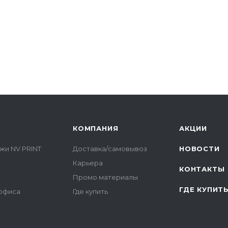
КОМПАНИЯ
АКЦИИ
жи NV PRINT
Доставка/самовывоз
НОВОСТИ
Карьера
КОНТАКТЫ
Промо материалы
ГДЕ КУПИТ
 офиса
Где купить