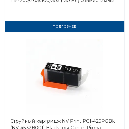
TM-200/205/300/305 (130 мл) совместимый
ПОДРОБНЕЕ
Струйный картридж NV Print PGI-425PGBk
(NV-4532B001) Black для Canon Pixma