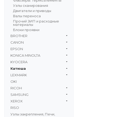
Фьюзеры: термоэлементы
Узлы сканирования
Двигатели и приводы
Валы переноса
Прочий ЗИП и расходные
материалы
Блоки проявки
BROTHER
CANON
EPSON
KONICA MINOLTA
KYOCERA
Катюша
LEXMARK
OKI
RICOH
SAMSUNG
XEROX
RISO
Узлы закрепления, Печи,