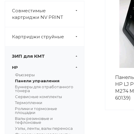
Совместимые
картриджи NV PRINT
Картриджи струйные
ЗИП для КМТ
HP
Фьюзеры
Панель
Панели управления
HP LJ 
Бункеры для отработанного
тонера
M274 M2
Сервисные комплекты
60139)
Термопленки
Ролики и тормозные
площадки
Валы резиновые и
тефлоновые
Узлы, ленты, валы переноса