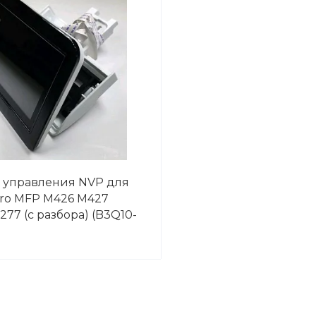
 управления NVP для
Pro MFP M426 M427
77 (с разбора) (B3Q10-