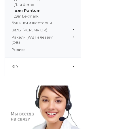
Для Xerox
для Pantum
для Lexmark
Бушинги и шестерни
Валы (PCR, MR,DR)
Ракели (WB) и лезвия
(DB)
Ролики
3D