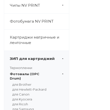
Чипы NV PRINT
Фотобумага NV PRINT
Картриджи матричные и
ленточные
ЗИП для картриджей
Термопленки
Фотовалы (OPC
Drum)
для Brother
для Hewlett-Packard
для Canon
для Kyocera
для Ricoh
для Samsung