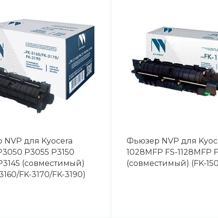
 NVP для Kyocera
Фьюзер NVP для Kyoce
P3050 P3055 P3150
1028MFP FS-1128MFP F
P3145 (совместимый)
(совместимый) (FK-150
3160/FK-3170/FK-3190)