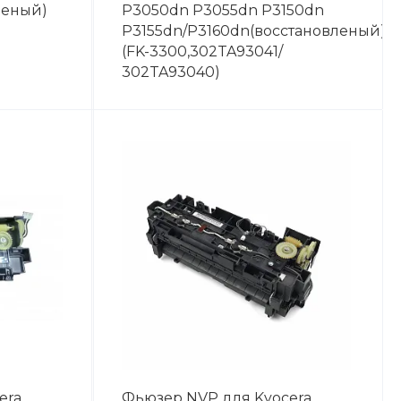
леный)
P3050dn P3055dn P3150dn
P3155dn/P3160dn(восстановленый)
(FK-3300,302TA93041/
302TA93040)
era
Фьюзер NVP для Kyocera