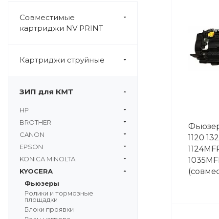
Совместимые
картриджи NV PRINT
Картриджи струйные
ЗИП для КМТ
HP
BROTHER
Фьюзер
CANON
1120 13
EPSON
1124MF
KONICA MINOLTA
1035MF
(совмес
KYOCERA
Фьюзеры
Ролики и тормозные
площадки
Блоки проявки