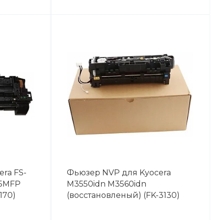
ra FS-
Фьюзер NVP для Kyocera
35MFP
M3550idn M3560idn
170)
(восстановленый) (FK-3130)