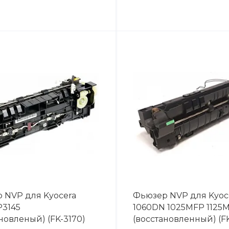
 NVP для Kyocera
Фьюзер NVP для Kyoce
P3145
1060DN 1025MFP 1125
новленый) (FK-3170)
(восстановленный) (FK