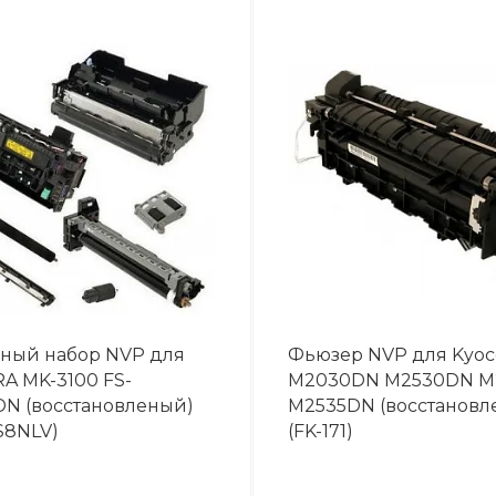
ный набор NVP для
Фьюзер NVP для Kyoc
A MK-3100 FS-
M2030DN M2530DN M
DN (восстановленый)
M2535DN (восстановл
S8NLV)
(FK-171)