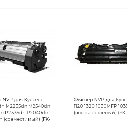
 NVP для Kyocera
Фьюзер NVP для Kyoce
n M2235dn M2540dn
1120 1320 1030MFP 10
n P2335dn P2040dn
(восстановленый) (FK-
n (совместимый) (FK-