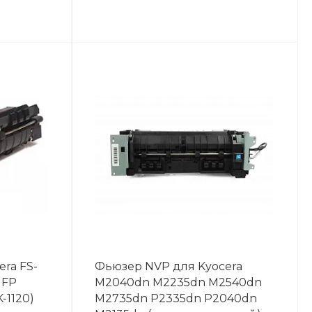
ra FS-
Фьюзер NVP для Kyocera
MFP
M2040dn M2235dn M2540dn
-1120)
M2735dn P2335dn P2040dn