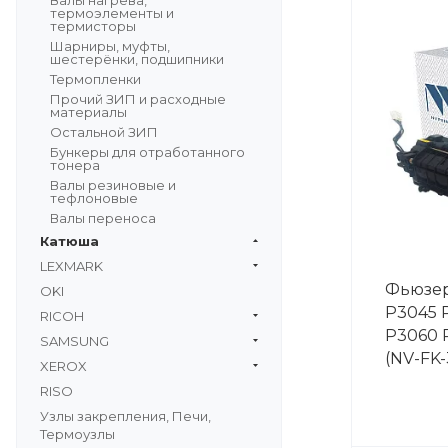
Валы нагрева,
термоэлементы и
термисторы
Шарниры, муфты,
шестерёнки, подшипники
Термопленки
Прочий ЗИП и расходные
материалы
Остальной ЗИП
Бункеры для отработанного
тонера
Валы резиновые и
тефлоновые
Валы переноса
Катюша
LEXMARK
Фьюзер
OKI
P3045 
RICOH
P3060 
SAMSUNG
(NV-FK-
XEROX
RISO
Узлы закрепления, Печи,
Термоузлы