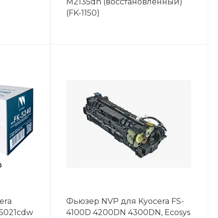
M2135dn (восстановленный)
(FK-1150)
era
Фьюзер NVP для Kyocera FS-
5021cdw
4100D 4200DN 4300DN, Ecosys