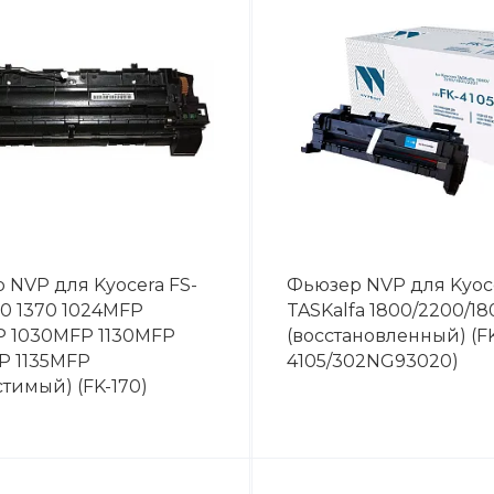
 NVP для Kyocera FS-
Фьюзер NVP для Kyoc
20 1370 1024MFP
TASKalfa 1800/2200/18
P 1030MFP 1130MFP
(восстановленный) (F
P 1135MFP
4105/302NG93020)
тимый) (FK-170)