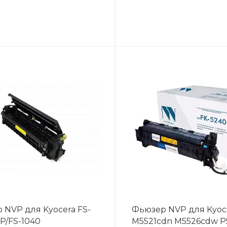
 NVP для Kyocera FS-
Фьюзер NVP для Kyoc
P/FS-1040
M5521cdn M5526cdw P