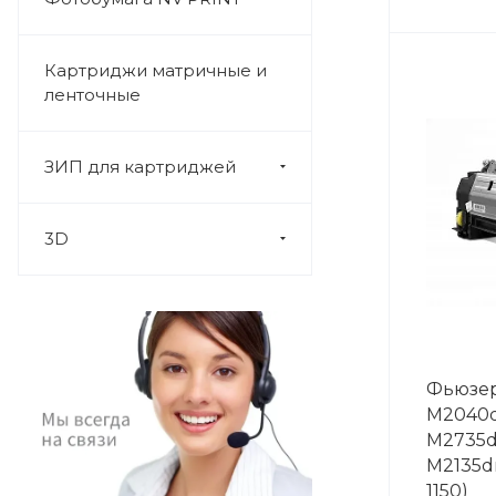
Картриджи матричные и
ленточные
ЗИП для картриджей
3D
Фьюзер
M2040d
M2735d
M2135d
1150)