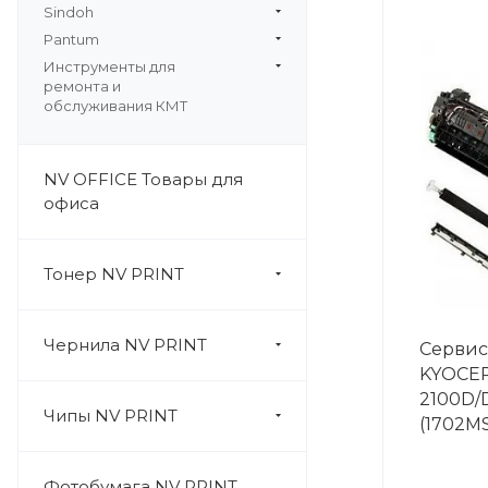
Sindoh
Pantum
Инструменты для
ремонта и
обслуживания КМТ
NV OFFICE Товары для
офиса
Тонер NV PRINT
Чернила NV PRINT
Сервис
KYOCER
2100D/
Чипы NV PRINT
(1702M
Фотобумага NV PRINT