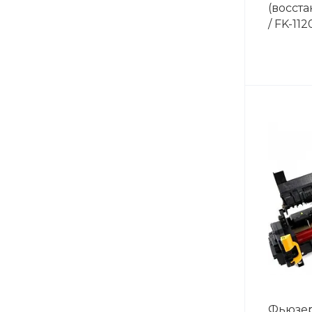
(восста
/ FK-112
Фьюзер