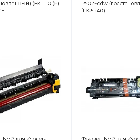
новленный) (FK-1110 (E)
P5026cdw (восстанов
0E )
(FK-5240)
 NVP для Kyocera
Фьюзер NVP для Kyoc