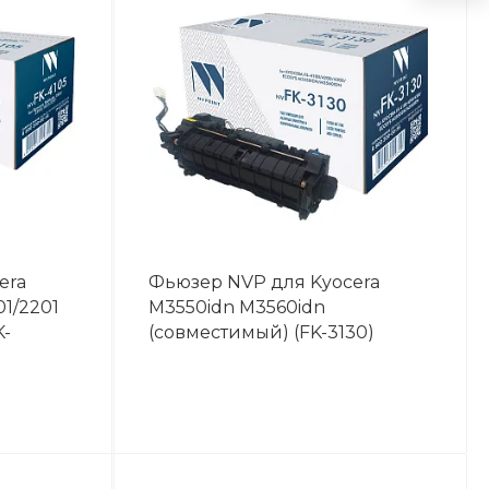
era
Фьюзер NVP для Kyocera
01/2201
M3550idn M3560idn
K-
(совместимый) (FK-3130)