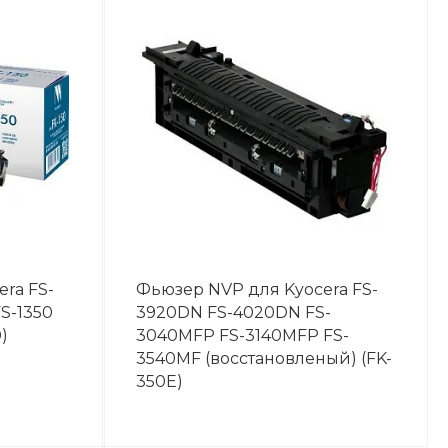
ra FS-
Фьюзер NVP для Kyocera FS-
S-1350
3920DN FS-4020DN FS-
)
3040MFP FS-3140MFP FS-
3540MF (восстановленый) (FK-
350E)