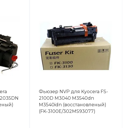
era
Фьюзер NVP для Kyocera FS-
2035DN
2100D M3040 M3540dn
еный)
M3540idn (восстановленый)
(FK-3100E/302MS93077)