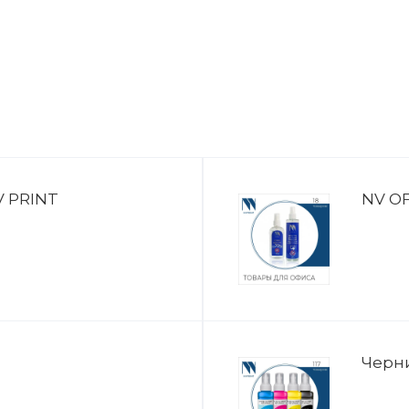
 PRINT
NV OF
Черн