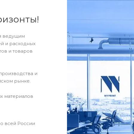
ризонты!
ся ведущим
й и расходных
тов и товаров
производства и
йском рынке.
х материалов
по всей России