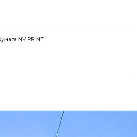
умага NV PRINT