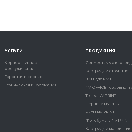
УСЛУГИ
ПРОДУКЦИЯ
Корпоративное
Совместимые картрид
обслуживание
Картриджи струйные
Гарантия и сервис
ЗИП для КМТ
Техническая информация
NV OFFICE Товары для
Тонер NV PRINT
Чернила NV PRINT
Чипы NV PRINT
Фотобумага NV PRINT
Картриджи матричные