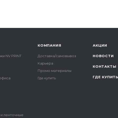
КОМПАНИЯ
АКЦИИ
жи NV PRINT
Доставка/самовывоз
НОВОСТИ
Карьера
КОНТАКТЫ
Промо материалы
ГДЕ КУПИТ
 офиса
Где купить
 и ленточные