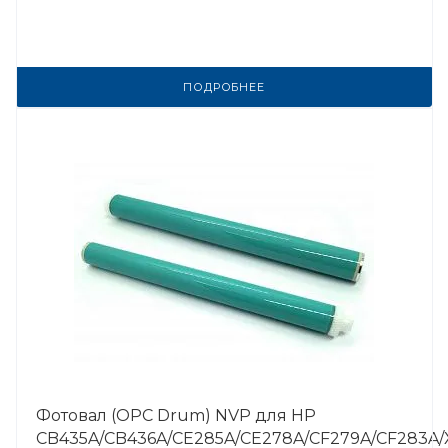
ПОДРОБНЕЕ
Фотовал (OPC Drum) NVP для HP
CB435A/CB436A/CE285A/CE278A/CF279A/CF283A/