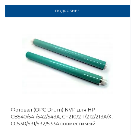
ПОДРОБНЕЕ
Фотовал (OPC Drum) NVP для HP
CB540/541/542/543A, CF210/211/212/213A/X,
CC530/531/532/533A совместимый