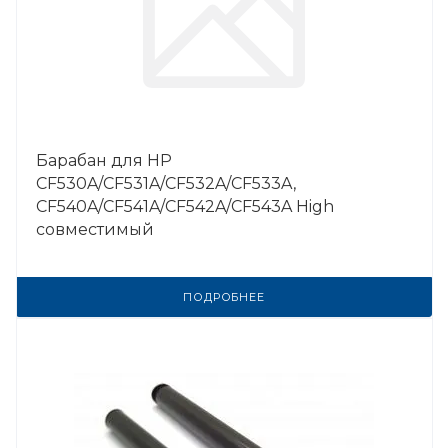
Барабан для HP
CF530A/CF531A/CF532A/CF533A,
CF540A/CF541A/CF542A/CF543A High
совместимый
ПОДРОБНЕЕ