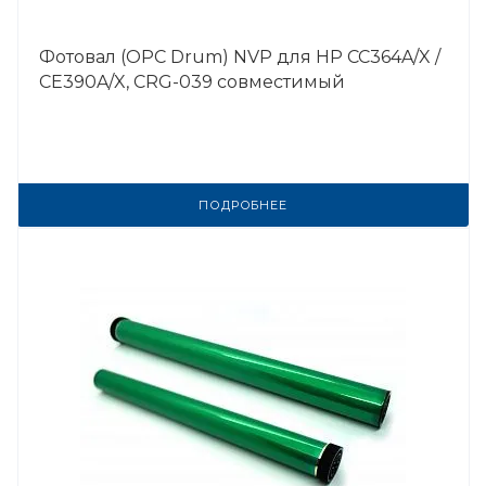
Фотовал (OPC Drum) NVP для HP CC364A/X /
CE390A/X, CRG-039 совместимый
ПОДРОБНЕЕ