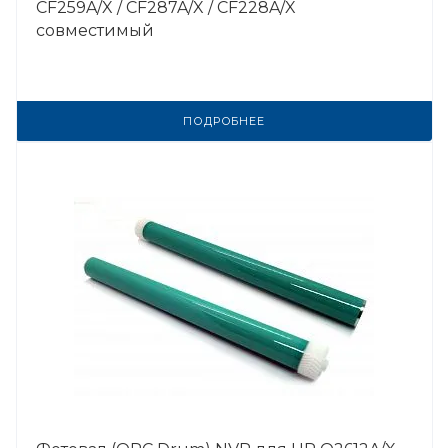
CF259A/X / CF287A/X / CF228A/X
совместимый
ПОДРОБНЕЕ