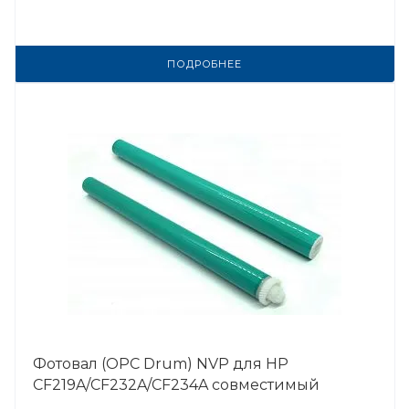
ПОДРОБНЕЕ
Фотовал (OPC Drum) NVP для HP
CF219A/CF232A/CF234A совместимый