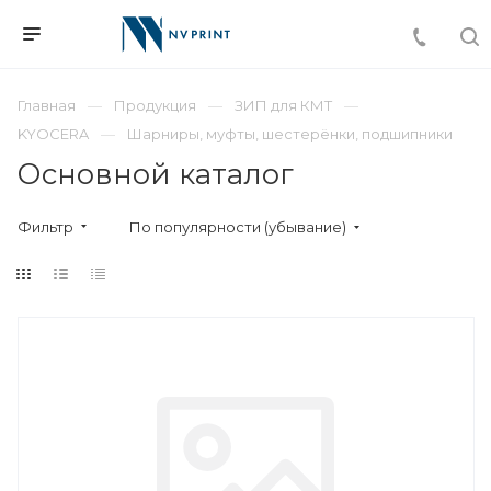
Главная
Продукция
ЗИП для КМТ
KYOCERA
Шарниры, муфты, шестерёнки, подшипники
Основной каталог
Фильтр
По популярности (убывание)