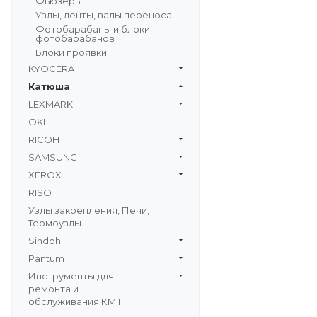
Фьюзеры
Узлы, ленты, валы переноса
Фотобарабаны и блоки
фотобарабанов
Блоки проявки
KYOCERA
Катюша
LEXMARK
OKI
RICOH
SAMSUNG
XEROX
RISO
Узлы закрепления, Печи,
Термоузлы
Sindoh
Pantum
Инструменты для
ремонта и
обслуживания КМТ