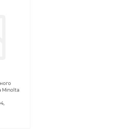
нного
 Minolta
4,