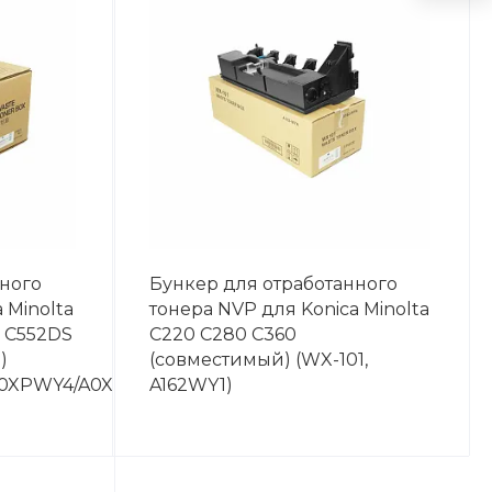
нного
Бункер для отработанного
 Minolta
тонера NVP для Konica Minolta
2 C552DS
C220 C280 C360
)
(совместимый) (WX-101,
A0XPWY4/A0XPWY5/)
A162WY1)