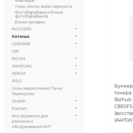
Фьюзеры
Узлы, ленты, валы переноса
Фотобарабаны и блоки
фотобарабанов
Блоки проявки
KYOCERA
Катюша
LEXMARK
OKI
RICOH
SAMSUNG
XEROX
RISO
Бункер
Узлы закрепления, Печи,
тонера 
Термоузлы
Bizhub
Sindoh
С850FS
Pantum
(восст
Инструменты для
(A4Y5W
ремонта и
обслуживания КМТ