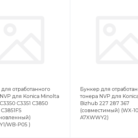
 для отработанного
Бункер для отработа
NVP для Konica Minolta
тонера NVP для Konica
 C3350 C3351 C3850
Bizhub 227 287 367
 С3851FS
(совместимый) (WX-10
ановленный)
A7XWWY2)
Y1/WB-P05 )