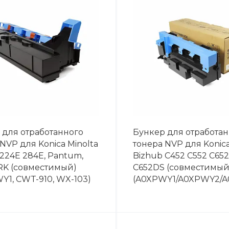
 для отработанного
Бункер для отработа
NVP для Konica Minolta
тонера NVP для Konica
 224E 284E, Pantum,
Bizhub C452 C552 C65
K (совместимый)
C652DS (совместимый
Y1, CWT-910, WX-103)
(A0XPWY1/A0XPWY2/