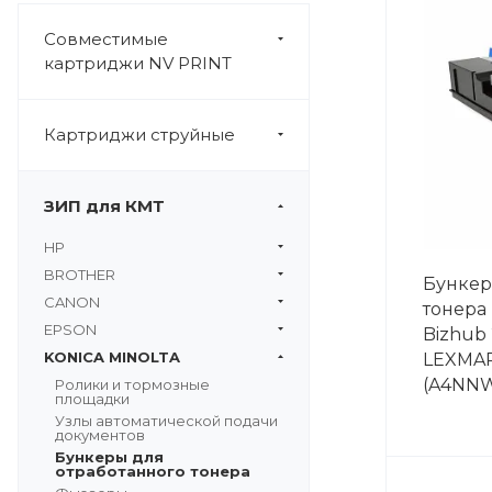
Совместимые
картриджи NV PRINT
Картриджи струйные
ЗИП для КМТ
HP
BROTHER
Бункер
CANON
тонера 
EPSON
Bizhub
KONICA MINOLTA
LEXMAR
(A4NNW
Ролики и тормозные
площадки
Узлы автоматической подачи
документов
Бункеры для
отработанного тонера