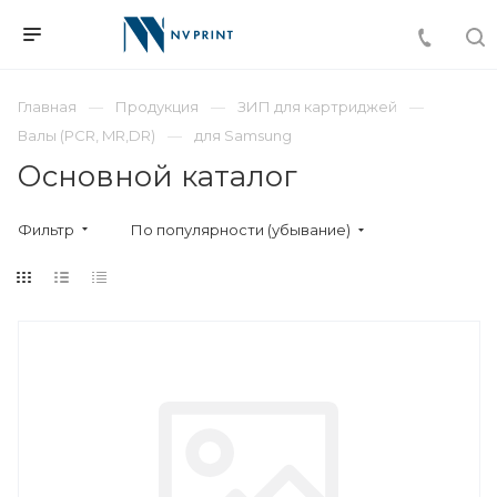
Главная
Продукция
ЗИП для картриджей
Валы (PCR, MR,DR)
для Samsung
Основной каталог
Фильтр
По популярности (убывание)