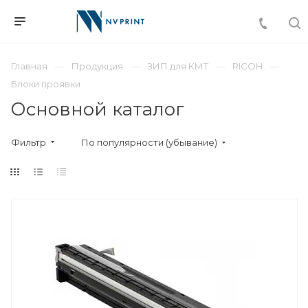
Главная
Продукция
ЗИП для КМТ
RICOH
Блоки проявки
Основной каталог
Фильтр
По популярности (убывание)