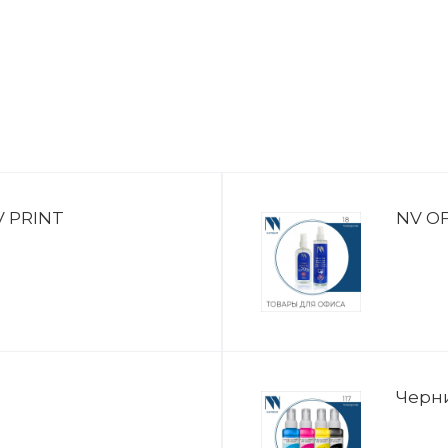
 PRINT
NV OF
Черн