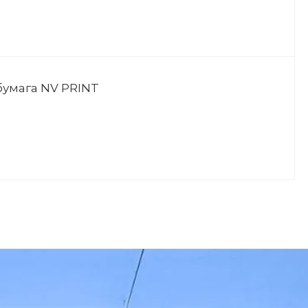
умага NV PRINT