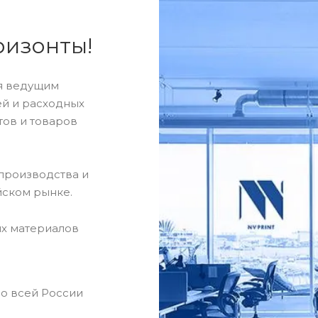
ризонты!
ся ведущим
й и расходных
тов и товаров
производства и
йском рынке.
х материалов
по всей России