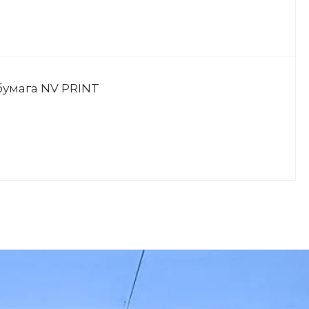
умага NV PRINT