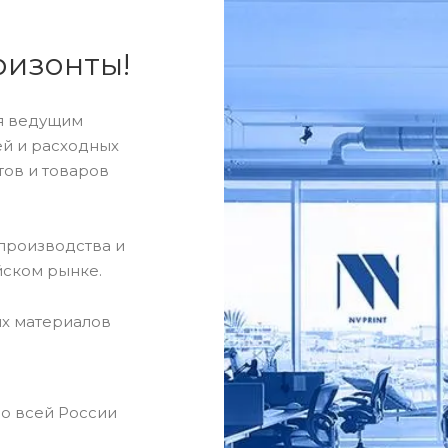
ризонты!
ся ведущим
й и расходных
тов и товаров
производства и
йском рынке.
х материалов
по всей России