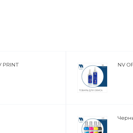
 PRINT
NV OF
Черн