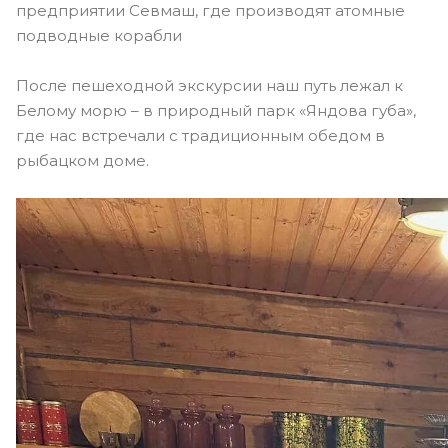
предприятии Севмаш, где производят атомные
подводные корабли
После пешеходной экскурсии наш путь лежал к
Белому морю – в природный парк «Яндова губа»,
где нас встречали с традиционным обедом в
рыбацком доме.