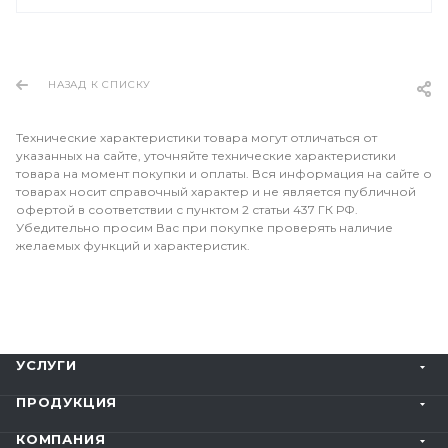
НАЗАД К СПИСКУ
Технические характеристики товара могут отличаться от
указанных на сайте, уточняйте технические характеристики
товара на момент покупки и оплаты. Вся информация на сайте о
товарах носит справочный характер и не является публичной
офертой в соответствии с пунктом 2 статьи 437 ГК РФ.
Убедительно просим Вас при покупке проверять наличие
желаемых функций и характеристик.
УСЛУГИ
ПРОДУКЦИЯ
КОМПАНИЯ