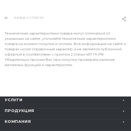
НАЗАД К СПИСКУ
Технические характеристики товара могут отличаться от
указанных на сайте, уточняйте технические характеристики
товара на момент покупки и оплаты. Вся информация на сайте о
товарах носит справочный характер и не является публичной
офертой в соответствии с пунктом 2 статьи 437 ГК РФ.
Убедительно просим Вас при покупке проверять наличие
желаемых функций и характеристик.
УСЛУГИ
ПРОДУКЦИЯ
КОМПАНИЯ