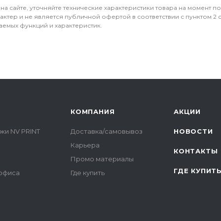
 на сайте, уточняйте технические характеристики товара на момент п
ктер и не является публичной офертой в соответствии с пунктом 2 ст
аемых функций и характеристик.
КОМПАНИЯ
АКЦИИ
жи NV PRINT
Доставка/самовывоз
НОВОСТИ
Карьера
КОНТАКТЫ
Промо материалы
ГДЕ КУПИТ
 офиса
Где купить