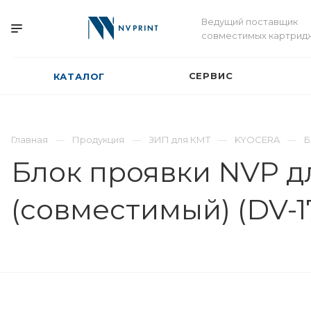
Ведущий поставщик
совместимых картрид
СЕРВИС
КАТАЛОГ
Главная
Продукция
ЗИП для КМТ
KYOCERA
Б
Блок проявки NVP дл
(совместимый) (DV-1