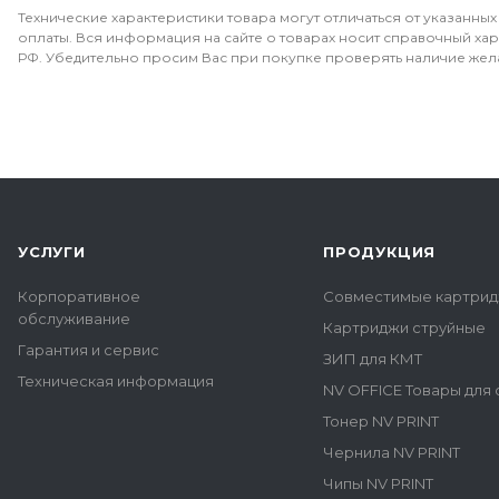
Технические характеристики товара могут отличаться от указанных
оплаты. Вся информация на сайте о товарах носит справочный хара
РФ. Убедительно просим Вас при покупке проверять наличие жел
УСЛУГИ
ПРОДУКЦИЯ
Корпоративное
Совместимые картрид
обслуживание
Картриджи струйные
Гарантия и сервис
ЗИП для КМТ
Техническая информация
NV OFFICE Товары для
Тонер NV PRINT
Чернила NV PRINT
Чипы NV PRINT