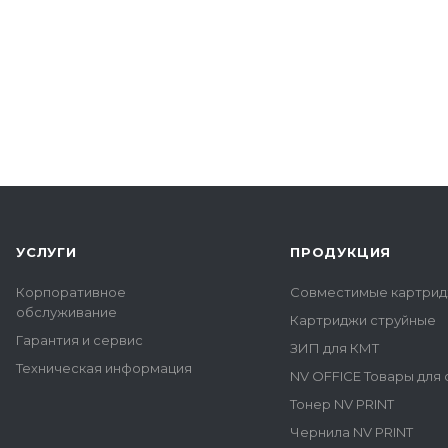
УСЛУГИ
ПРОДУКЦИЯ
Корпоративное
Совместимые картрид
обслуживание
Картриджи струйные
Гарантия и сервис
ЗИП для КМТ
Техническая информация
NV OFFICE Товары для
Тонер NV PRINT
Чернила NV PRINT