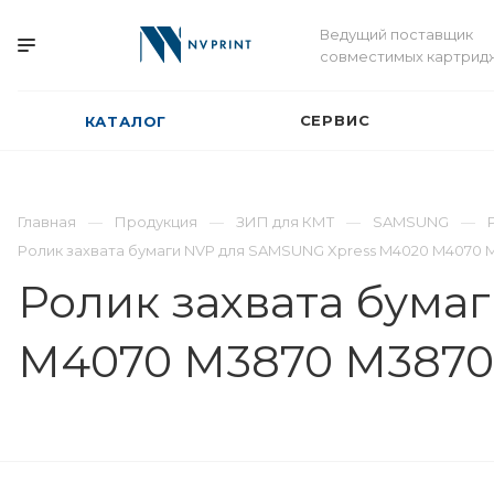
Ведущий поставщик
совместимых картрид
СЕРВИС
КАТАЛОГ
Главная
Продукция
ЗИП для КМТ
SAMSUNG
Ролик захвата бумаги NVP для SAMSUNG Xpress M4020 M4070 
Ролик захвата бума
M4070 M3870 M3870 