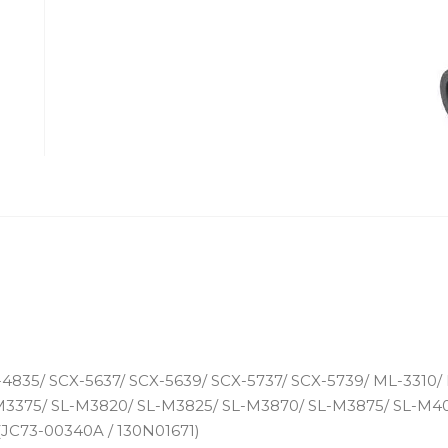
835/ SCX-5637/ SCX-5639/ SCX-5737/ SCX-5739/ ML-3310/ 
M3375/ SL-M3820/ SL-M3825/ SL-M3870/ SL-M3875/ SL-M40
JC73-00340A / 130N01671)