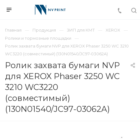
Главная
Продукция
ЗИП для КМТ
XEROX
Ролики и тормозные площадки
Ролик захвата бумаги NVP для XEROX Phaser 3250 WC 3210
WC3220 (совместимый) (130N01540/JC97-03062A)
Ролик захвата бумаги NVP
для XEROX Phaser 3250 WC
3210 WC3220
(совместимый)
(130N01540/JC97-03062A)