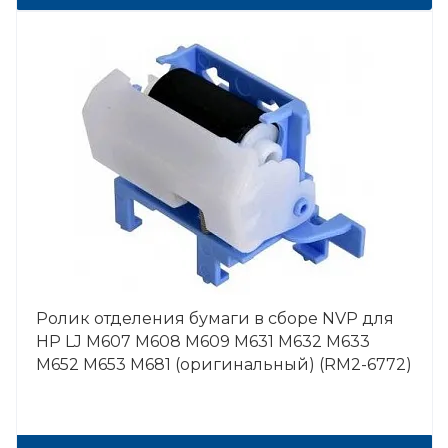
Ролик отделения бумаги в сборе NVP для
HP LJ M607 M608 M609 M631 M632 M633
M652 M653 M681 (оригинальный) (RM2-6772)