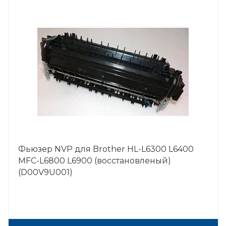
Фьюзер NVP для Brother HL-L6300 L6400
MFC-L6800 L6900 (восстановленый)
(D00V9U001)