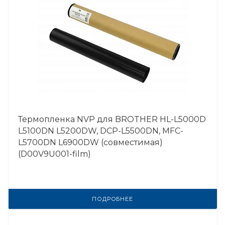
Термопленка NVP для BROTHER HL-L5000D
L5100DN L5200DW, DCP-L5500DN, MFC-
L5700DN L6900DW (совместимая)
(D00V9U001-film)
ПОДРОБНЕЕ