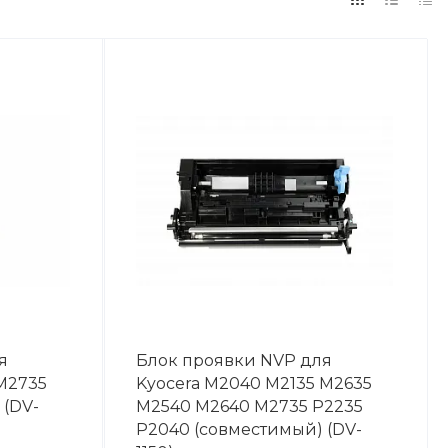
я
Блок проявки NVP для
 M2735
Kyocera M2040 M2135 M2635
 (DV-
M2540 M2640 M2735 P2235
P2040 (совместимый) (DV-