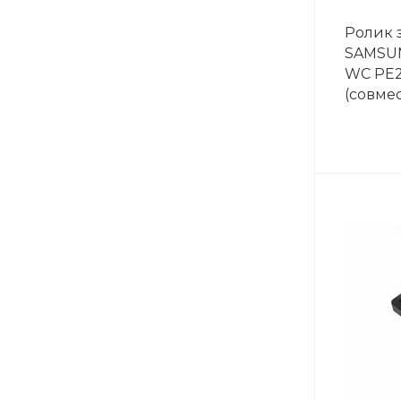
Ролик 
SAMSUN
WC PE2
(совме