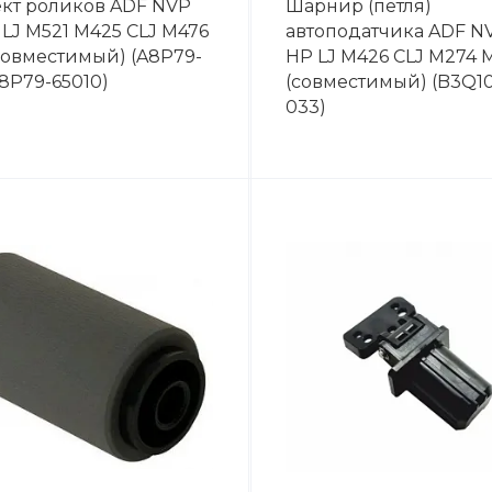
кт роликов ADF NVP
Шарнир (петля)
 LJ M521 M425 CLJ M476
автоподатчика ADF N
совместимый) (A8P79-
HP LJ M426 CLJ M274 
8P79-65010)
(совместимый) (B3Q10
033)