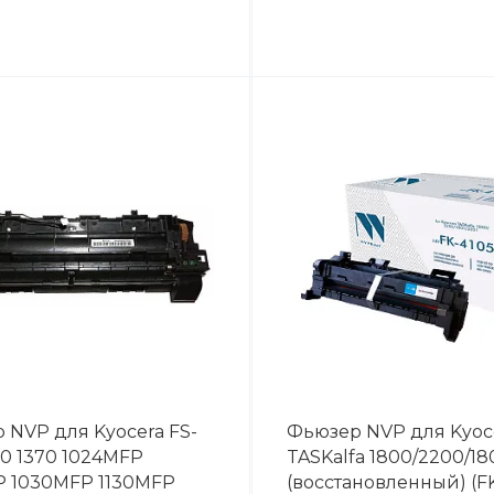
 NVP для Kyocera FS-
Фьюзер NVP для Kyoc
20 1370 1024MFP
TASKalfa 1800/2200/18
P 1030MFP 1130MFP
(восстановленный) (F