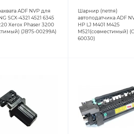
захвата ADF NVP для
Шарнир (петля)
G SCX-4321 4521 6345
автоподатчика ADF N
20 Xerox Phaser 3200
HP LJ M401 M425
стимый) (JB75-00299A)
M521(совместимый) (
60030)