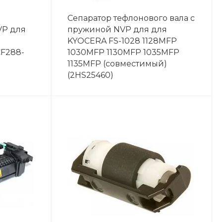
Сепаратор тефлонового вала с
VP для
пружиной NVP для для
KYOCERA FS-1028 1128MFP
CF288-
1030MFP 1130MFP 1035MFP
1135MFP (совместимый)
(2HS25460)