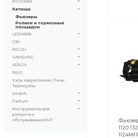
KYOCERA
Катюша
Фьюзеры
Ролики и тормозные
площадки
LEXMARK
OKI
RICOH
SAMSUNG
XEROX
RISO
Узлы закрепления, Печи,
Термоузлы
Sindoh
Pantum
Инструменты для
ремонта и
обслуживания КМТ
Фьюзер
1120 13
1124MF