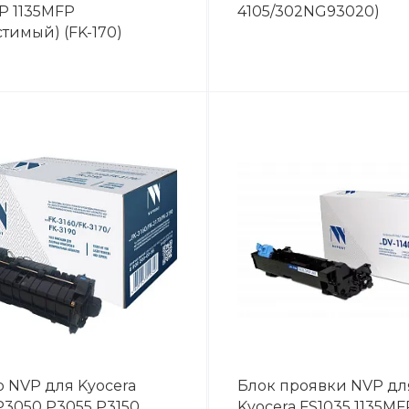
P 1135MFP
4105/302NG93020)
тимый) (FK-170)
 NVP для Kyocera
Блок проявки NVP дл
P3050 P3055 P3150
Kyocera FS1035 1135MF