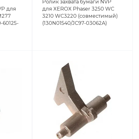
Ролик захвата бумаги NVP
VP для
для XEROX Phaser 3250 WC
M277
3210 WC3220 (совместимый)
-60125-
(130N01540/JC97-03062A)