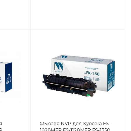
я
Фьюзер NVP для Kyocera FS-
P
1028MFP FS-1128MFP FS-1350