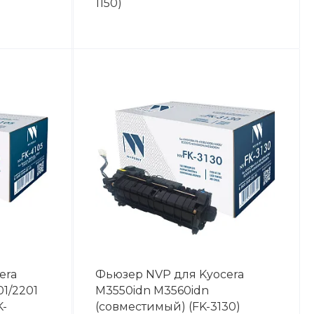
1150)
era
Фьюзер NVP для Kyocera
01/2201
M3550idn M3560idn
K-
(совместимый) (FK-3130)