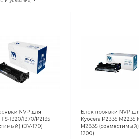
сти (убывание)
роявки NVP для
Блок проявки NVP дл
 FS-1320/1370/P2135
Kyocera P2335 M2235
стимый) (DV-170)
M2835 (совместимый)
1200)