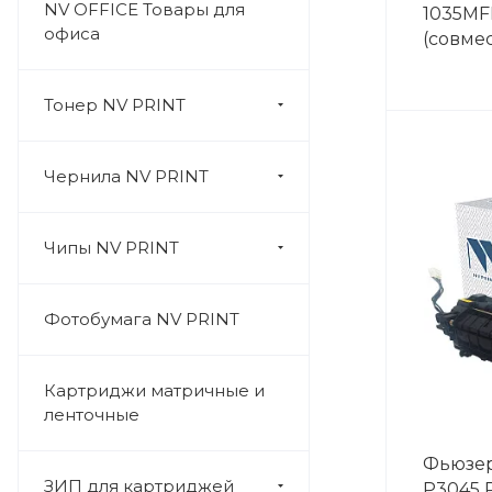
NV OFFICE Товары для
1035MF
офиса
(совмес
Тонер NV PRINT
Чернила NV PRINT
Чипы NV PRINT
Фотобумага NV PRINT
Картриджи матричные и
ленточные
Фьюзер
ЗИП для картриджей
P3045 